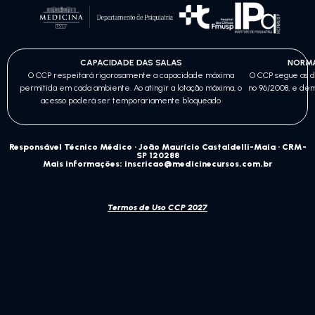
CAPACIDADE DAS SALAS
NORMA
O CCP respeitará rigorosamente a capacidade máxima
O CCP segue as d
permitida em cada ambiente. Ao atingir a lotação máxima, o
nº 96/2008, e de
acesso poderá ser temporariamente bloqueado
Responsável Técnico Médico · João Maurício Castaldelli-Maia · CRM-
SP 120288
Mais informações: inscricao@medicinecursos.com.br
Termos de Uso CCP 2027